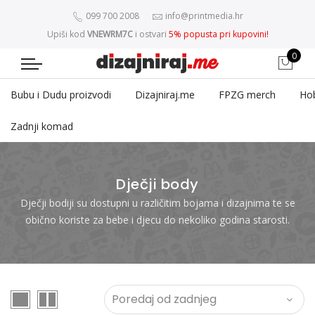
099 700 2008
info@printmedia.hr
Upiši kod
VNEWRM7C
i ostvari
5% popusta pri kupovini!
0
Bubu i Dudu proizvodi
Dizajniraj.me
FPZG merch
Ho
Zadnji komad
Dječji body
Dječji bodiji su dostupni u različitim bojama i dizajnima te se
obično koriste za bebe i djecu do nekoliko godina starosti.