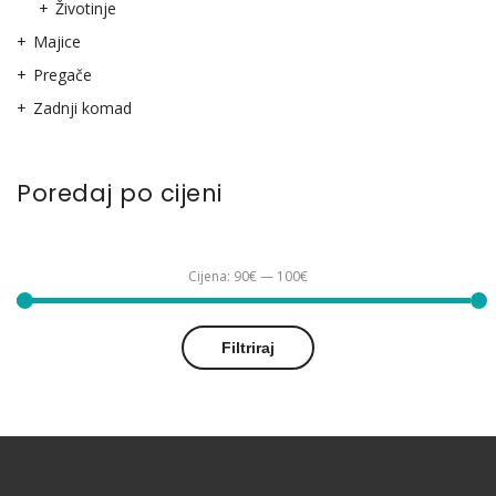
Životinje
Majice
Pregače
Zadnji komad
Poredaj po cijeni
Cijena:
90€
—
100€
Min
Maks
Filtriraj
cijena
cijena