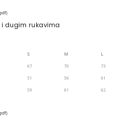
.pdf)
 i dugim rukavima
S
M
L
67
70
73
51
56
61
59
61
62
.pdf)