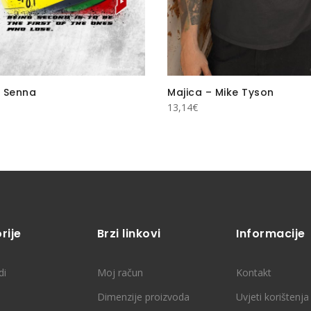
 Senna
Majica – Mike Tyson
13,14
€
rije
Brzi linkovi
Informacije
di
Moj račun
Kontakt
Dimenzije proizvoda
Uvjeti korištenja