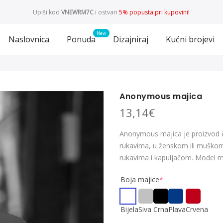
Upiši kod
VNEWRM7C
i ostvari
5% popusta pri kupovini!
Naslovnica
Ponuda
Dizajniraj
Kućni brojevi
Anonymous majica
13,14
€
Anonymous majica je proizvod či
rukavima, u ženskom ili muškom 
rukavima i kapuljačom. Model maj
Boja majice
*
Bijela
Siva
Crna
Plava
Crvena