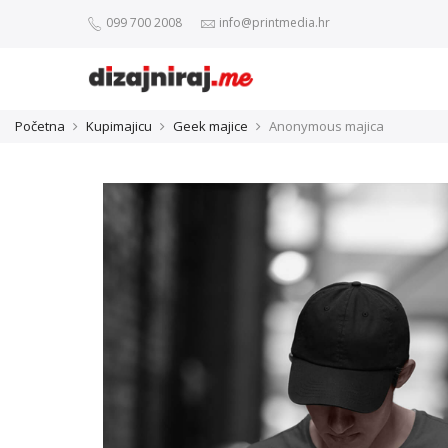
099 700 2008
info@printmedia.hr
Početna
Kupimajicu
Geek majice
Anonymous majica