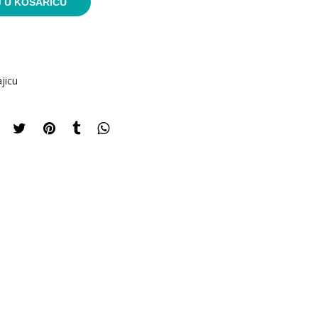
 U KOŠARICU
jicu