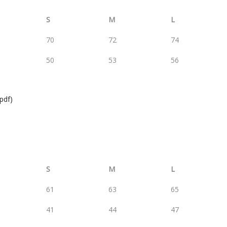
S
M
L
70
72
74
50
53
56
.pdf)
S
M
L
61
63
65
41
44
47