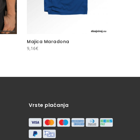
Majica Maradona
Majica 
9,16
€
15,00
€
Vrste plaćanja