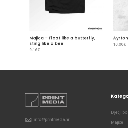
hat God
Majica – Float like a butterfly,
Ayrton
sting like a bee
10,00
€
9,16
€
Katego
Dječji bo
info@printmedia.hr
Majice