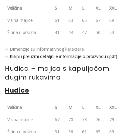
Veličina
S
M
L
XL
XXL
Visina majice
61
63
65
67
69
Širina u prsima
41
44
47
50
53
⇨ Dimenzije su informativnog karaktera.
⇨
Klikni i preuzmi detaljnije informacije o proizvodu (.pdf)
Hudica – majica s kapuljačom i
dugim rukavima
Hudice
Veličina
S
M
L
XL
XXL
Visina majice
67
70
73
76
79
Širina u prsima
51
56
61
65
69