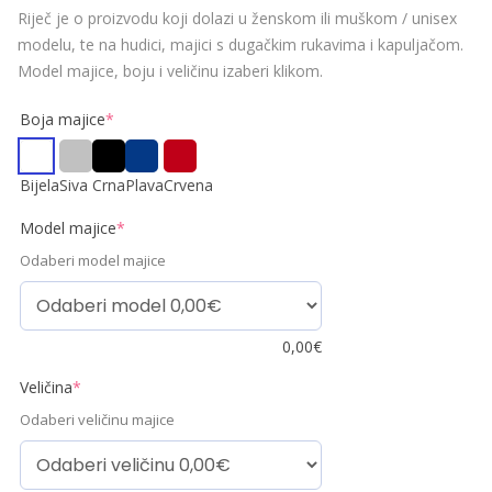
Riječ je o proizvodu koji dolazi u ženskom ili muškom / unisex
modelu, te na hudici, majici s dugačkim rukavima i kapuljačom.
Model majice, boju i veličinu izaberi klikom.
Boja majice
*
Bijela
Siva
Crna
Plava
Crvena
Model majice
*
Odaberi model majice
0,00
€
Veličina
*
Odaberi veličinu majice