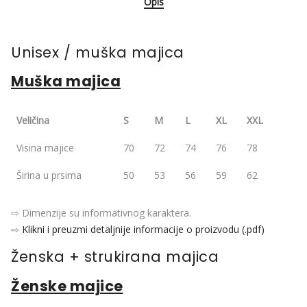
Opis
Unisex / muška majica
Muška majica
Veličina
S
M
L
XL
XXL
Visina majice
70
72
74
76
78
Širina u prsima
50
53
56
59
62
⇨ Dimenzije su informativnog karaktera.
⇨
Klikni i preuzmi detaljnije informacije o proizvodu (.pdf)
Ženska + strukirana majica
Ženske majice