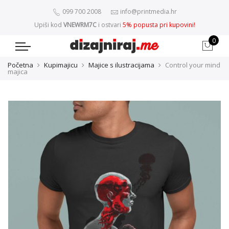
099 700 2008
info@printmedia.hr
Upiši kod
VNEWRM7C
i ostvari
5% popusta pri kupovini!
0
Početna
Kupimajicu
Majice s ilustracijama
Control your mind
majica