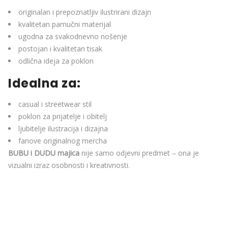
originalan i prepoznatljiv ilustrirani dizajn
kvalitetan pamučni materijal
ugodna za svakodnevno nošenje
postojan i kvalitetan tisak
odlična ideja za poklon
Idealna za:
casual i streetwear stil
poklon za prijatelje i obitelj
ljubitelje ilustracija i dizajna
fanove originalnog mercha
BUBU i DUDU majica
nije samo odjevni predmet – ona je
vizualni izraz osobnosti i kreativnosti.