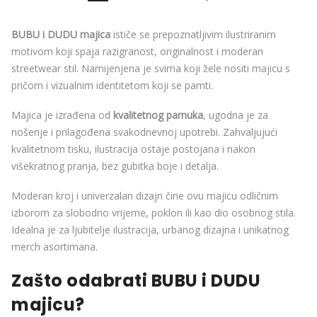
BUBU i DUDU majica
ističe se prepoznatljivim ilustriranim
motivom koji spaja razigranost, originalnost i moderan
streetwear stil. Namijenjena je svima koji žele nositi majicu s
pričom i vizualnim identitetom koji se pamti.
Majica je izrađena od
kvalitetnog pamuka
, ugodna je za
nošenje i prilagođena svakodnevnoj upotrebi. Zahvaljujući
kvalitetnom tisku, ilustracija ostaje postojana i nakon
višekratnog pranja, bez gubitka boje i detalja.
Moderan kroj i univerzalan dizajn čine ovu majicu odličnim
izborom za slobodno vrijeme, poklon ili kao dio osobnog stila.
Idealna je za ljubitelje ilustracija, urbanog dizajna i unikatnog
merch asortimana.
Zašto odabrati BUBU i DUDU
majicu?