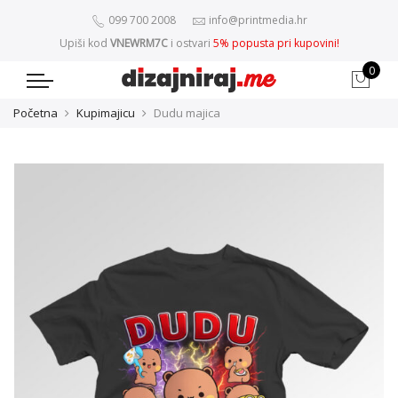
099 700 2008
info@printmedia.hr
Upiši kod
VNEWRM7C
i ostvari
5% popusta pri kupovini!
0
Početna
Kupimajicu
Dudu majica