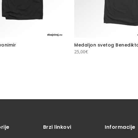
vonimir
Medaljon svetog Benedikt
25,00
€
rije
Brzi linkovi
Informacije