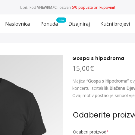
Upiši kod
VNEWRM7C
i ostvari
5% popusta pri kupovini!
Naslovnica
Ponuda
Dizajniraj
Kućni brojevi
Gospa s hipodroma
15,00
€
Majica
“Gospa s Hipodroma”
ovj
koncertu iscrtali
lik Blažene Dj
Ovaj motiv postao je simbol vje
Odaberite proiz
Odaberi proizvod
*