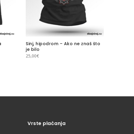
a
Sinj, hipodrom – Ako ne znaš što
je bilo
25,00
€
Navijačk
Ekskluziv
navijače
20,00
€
Vrste plaćanja