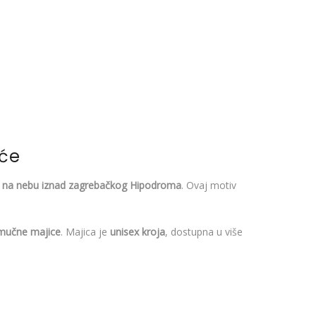
uće
je na nebu iznad zagrebačkog Hipodroma
. Ovaj motiv
amučne majice
. Majica je
unisex kroja
, dostupna u više