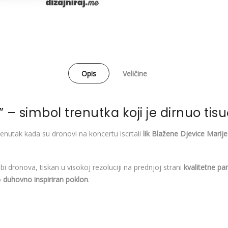
Opis
Veličine
– simbol trenutka koji je dirnuo tis
enutak kada su dronovi na koncertu iscrtali
lik Blažene Djevice Mari
dbi dronova, tiskan u visokoj rezoluciji na prednjoj strani
kvalitetne p
o
duhovno inspiriran poklon
.