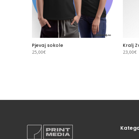
volim jače
Pjevaj sokole
Kralj Z
25,00
€
23,00
€
Katego