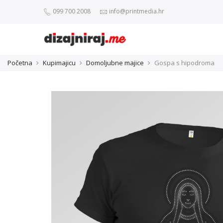
099 700 2008
info@printmedia.hr
Početna
Kupimajicu
Domoljubne majice
Gospa s hipodroma