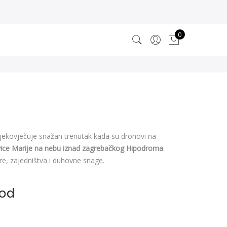
0
ekovječuje snažan trenutak kada su dronovi na
evice Marije na nebu iznad zagrebačkog Hipodroma
.
re, zajedništva i duhovne snage.
vod