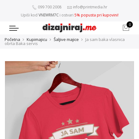
099 700 2008
info@printmedia.hr
Upiši kod
VNEWRM7C
i ostvari
5% popusta pri kupovini!
0
Početna
Kupimajicu
Šaljive majice
Ja sam baka vlasnica
obrta Baka servis