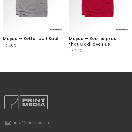
Majica – Better call Saul
Majica – Beer is proof
that God loves us
15,00
€
13,14
€
info@printmedia.hr