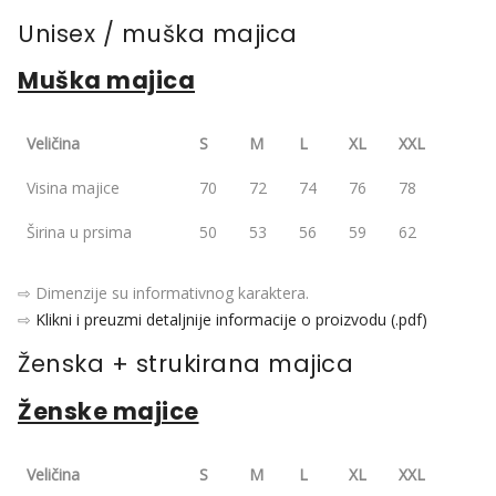
Unisex / muška majica
Muška majica
Veličina
S
M
L
XL
XXL
Visina majice
70
72
74
76
78
Širina u prsima
50
53
56
59
62
⇨ Dimenzije su informativnog karaktera.
⇨
Klikni i preuzmi detaljnije informacije o proizvodu (.pdf)
Ženska + strukirana majica
Ženske majice
Veličina
S
M
L
XL
XXL