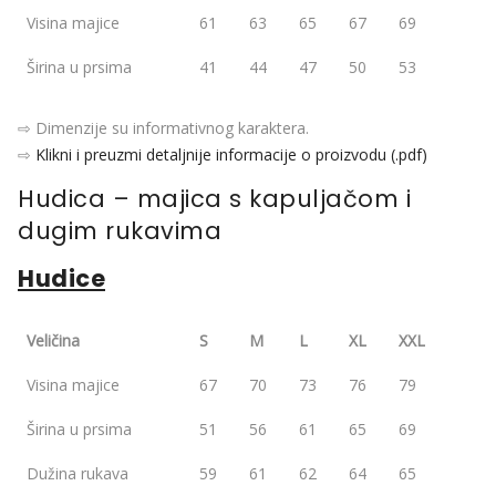
Visina majice
61
63
65
67
69
Širina u prsima
41
44
47
50
53
⇨ Dimenzije su informativnog karaktera.
⇨
Klikni i preuzmi detaljnije informacije o proizvodu (.pdf)
Hudica – majica s kapuljačom i
dugim rukavima
Hudice
Veličina
S
M
L
XL
XXL
Visina majice
67
70
73
76
79
Širina u prsima
51
56
61
65
69
Dužina rukava
59
61
62
64
65