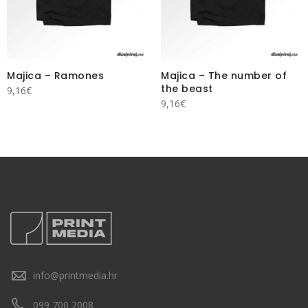
Majica – Ramones
Majica – The number of
the beast
9,16
€
9,16
€
info@printmedia.hr
099 700 2008