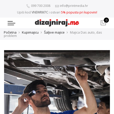
099 700 2008
info@printmedia.hr
Upiši kod
VNEWRM7C
i ostvari
5% popusta pri kupovini!
0
Početna
Kupimajicu
Šaljive majice
Majica Das auto, das
problem