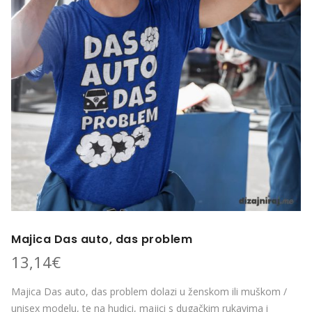
Majica Das auto, das problem
13,14
€
Majica Das auto, das problem dolazi u ženskom ili muškom /
unisex modelu, te na hudici, majici s dugačkim rukavima i