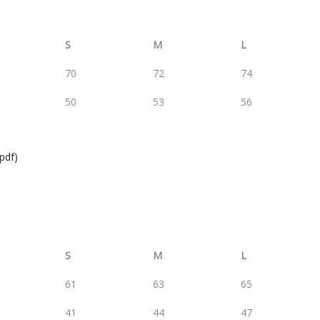
S
M
L
70
72
74
50
53
56
.pdf)
S
M
L
61
63
65
41
44
47