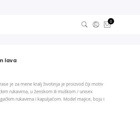
0
m lava
se je za mene kralj životinja je proizvod čiji motiv
ratkim rukavima, u ženskom ili muškom / unisex
dugačkim rukavima i kapuljačom. Model majice, boju i