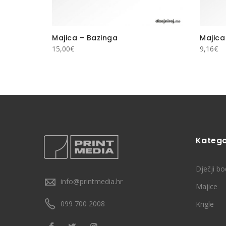
hat God
Majica – Bazinga
Majica
15,00
€
9,16
€
Katego
Dječji bo
info@printmedia.hr
Majice
099 700 2008
Krigle