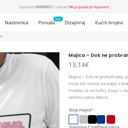
Upiši kod
VNEWRM7C
i ostvari
5% popusta pri kupovini!
Naslovnica
Ponuda
Dizajniraj
Kućni brojevi
va
Majica – Dok ne probra
13,14
€
Majica – Dok ne probam lava, pra
može biti otisnut na majici s k
modelu, te na hudici, majici s 
veličinu izaberi klikom.
Boja majice
*
Bijela
Siva
Crna
Plava
Crvena