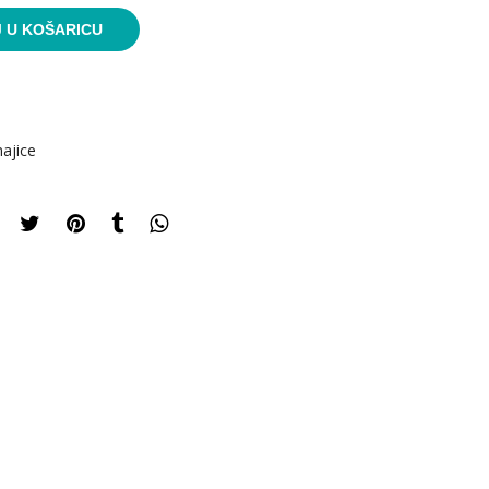
 U KOŠARICU
majice