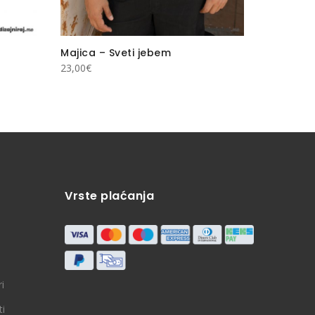
Majica – Sveti jebem
Majica –
23,00
€
13,14
€
Vrste plaćanja
i
ti