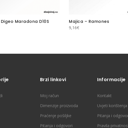
 Digeo Maradona D10S
Majica – Ramones
9,16
€
rije
Brzi linkovi
Informacije
di
Moj račun
Kontakt
Dimenzije proizvoda
Uvjeti korištenja
Praćenje pošiljke
Pitanja i odgovor
Pitanja i odgovori
Pravila privatnos