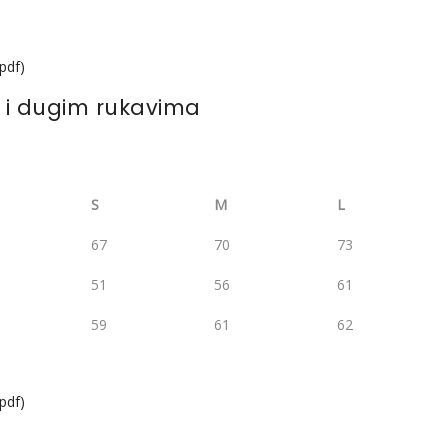
.pdf)
 i dugim rukavima
S
M
L
67
70
73
51
56
61
59
61
62
.pdf)