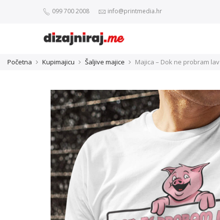
099 700 2008
info@printmedia.hr
Početna
Kupimajicu
Šaljive majice
Majica – Dok ne probram la