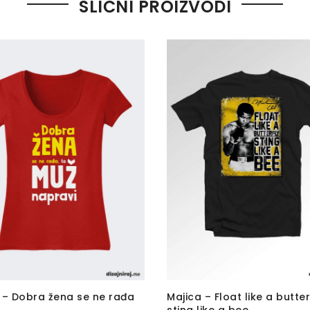
SLIČNI PROIZVODI
 – Dobra žena se ne rađa
Majica – Float like a butter
sting like a bee