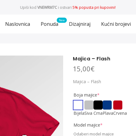
Upiši kod
VNEWRM7C
i ostvari
5% popusta pri kupovini!
Naslovnica
Ponuda
Dizajniraj
Kućni brojevi
Majica – Flash
15,00
€
Majica – Flash
Boja majice
*
Bijela
Siva
Crna
Plava
Crvena
Model majice
*
Odaberi model majice