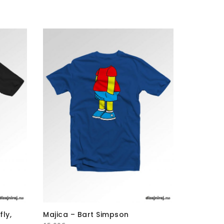
fly,
Majica – Bart Simpson
Majica –