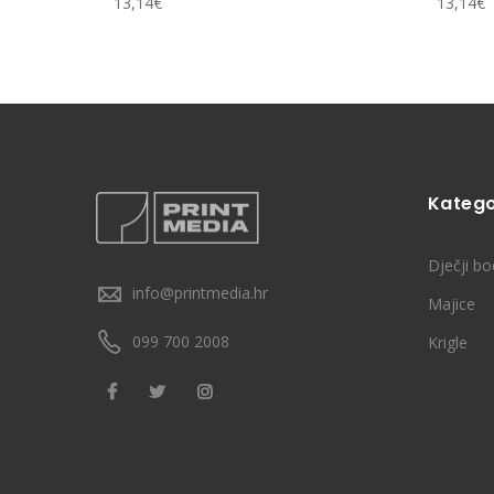
13,14
€
13,14
€
Katego
Dječji bo
info@printmedia.hr
Majice
099 700 2008
Krigle