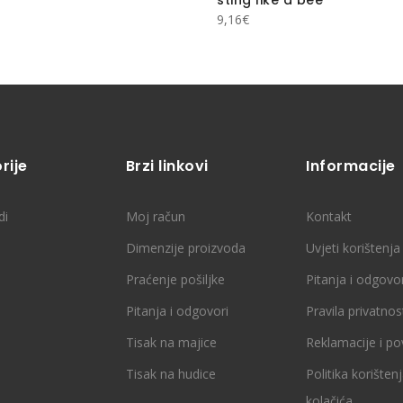
9,16
€
rije
Brzi linkovi
Informacije
di
Moj račun
Kontakt
Dimenzije proizvoda
Uvjeti korištenja
Praćenje pošiljke
Pitanja i odgovor
Pitanja i odgovori
Pravila privatnos
Tisak na majice
Reklamacije i po
Tisak na hudice
Politika korišten
kolačića