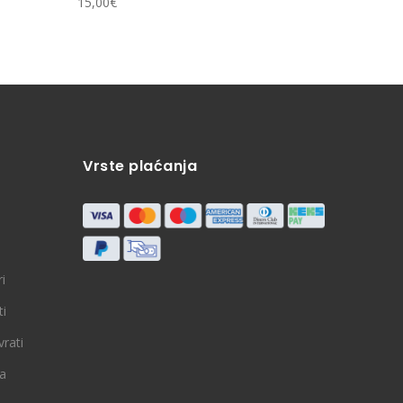
15,00
€
13,14
€
Vrste plaćanja
i
ti
vrati
ja