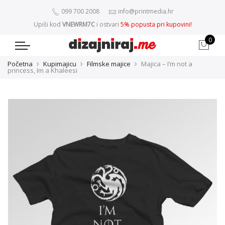
099 700 2008
info@printmedia.hr
Upiši kod
VNEWRM7C
i ostvari
5% popusta pri kupovini!
0
Početna
Kupimajicu
Filmske majice
Majica – I’m not a
princess, Im a Khaleesi