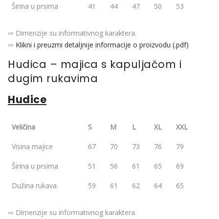
Širina u prsima
41
44
47
50
53
⇨ Dimenzije su informativnog karaktera.
⇨
Klikni i preuzmi detaljnije informacije o proizvodu (.pdf)
Hudica – majica s kapuljačom i
dugim rukavima
Hudice
Veličina
S
M
L
XL
XXL
Visina majice
67
70
73
76
79
Širina u prsima
51
56
61
65
69
Dužina rukava
59
61
62
64
65
⇨ Dimenzije su informativnog karaktera.