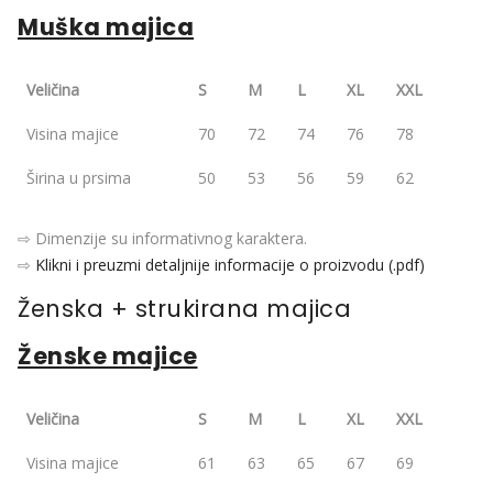
Muška majica
Veličina
S
M
L
XL
XXL
Visina majice
70
72
74
76
78
Širina u prsima
50
53
56
59
62
⇨ Dimenzije su informativnog karaktera.
⇨
Klikni i preuzmi detaljnije informacije o proizvodu (.pdf)
Ženska + strukirana majica
Ženske majice
Veličina
S
M
L
XL
XXL
Visina majice
61
63
65
67
69