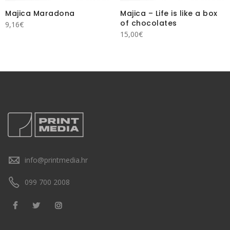
Majica Maradona
Majica – Life is like a box
of chocolates
9,16
€
15,00
€
info@printmedia.hr
099 700 2008