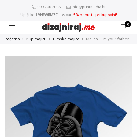
099 700 2008
info@printmedia.hr
Upiši kod
VNEWRM7C
i ostvari
5% popusta pri kupovini!
0
Početna
Kupimajicu
Filmske majice
Majica – I’m your father