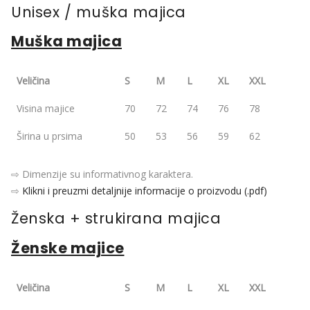
Unisex / muška majica
Muška majica
Veličina
S
M
L
XL
XXL
Visina majice
70
72
74
76
78
Širina u prsima
50
53
56
59
62
⇨ Dimenzije su informativnog karaktera.
⇨
Klikni i preuzmi detaljnije informacije o proizvodu (.pdf)
Ženska + strukirana majica
Ženske majice
Veličina
S
M
L
XL
XXL