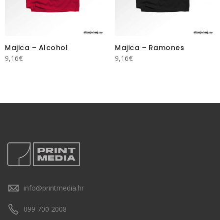
Majica – Alcohol
Majica – Ramones
9,16
€
9,16
€
info@printmedia.hr
099 700 2008