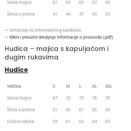
Visina majice
61
63
65
67
69
Širina u prsima
41
44
47
50
53
⇨ Dimenzije su informativnog karaktera.
⇨
Klikni i preuzmi detaljnije informacije o proizvodu (.pdf)
Hudica – majica s kapuljačom i
dugim rukavima
Hudice
Veličina
S
M
L
XL
XXL
Visina majice
67
70
73
76
79
Širina u prsima
51
56
61
65
69
Dužina rukava
59
61
62
64
65