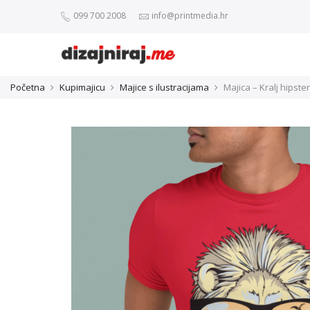
099 700 2008
info@printmedia.hr
Početna
Kupimajicu
Majice s ilustracijama
Majica – Kralj hipste