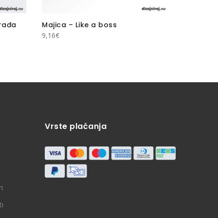
 rađa
Majica – Like a boss
Majica 
9,16
€
9,16
€
Vrste plaćanja
i
ti