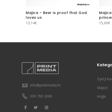
Majica – Beer is proof that God
Majica
loves us
prince
13,14
€
15,00
€
Katego
Dječji bo
info@printmedia.hr
Majice
099 700 2008
Krigle