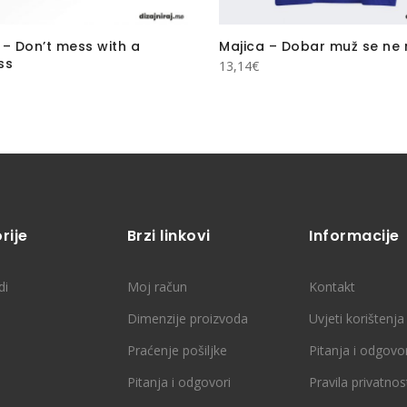
 – Don’t mess with a
Majica – Dobar muž se ne
ss
13,14
€
rije
Brzi linkovi
Informacije
di
Moj račun
Kontakt
Dimenzije proizvoda
Uvjeti korištenja
Praćenje pošiljke
Pitanja i odgovor
Pitanja i odgovori
Pravila privatnos