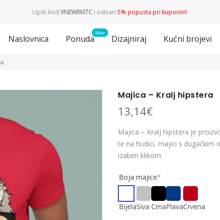
Upiši kod
VNEWRM7C
i ostvari
5% popusta pri kupovini!
Naslovnica
Ponuda
Dizajniraj
Kućni brojevi
ra
Majica – Kralj hipstera
13,14
€
Majica – Kralj hipstera je proiz
te na hudici, majici s dugačkim 
izaberi klikom.
Boja majice
*
Bijela
Siva
Crna
Plava
Crvena