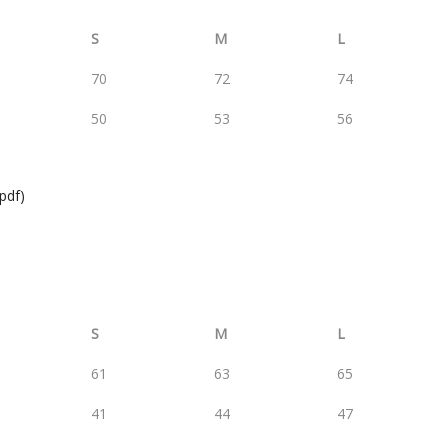
S
M
L
70
72
74
50
53
56
.pdf)
S
M
L
61
63
65
41
44
47