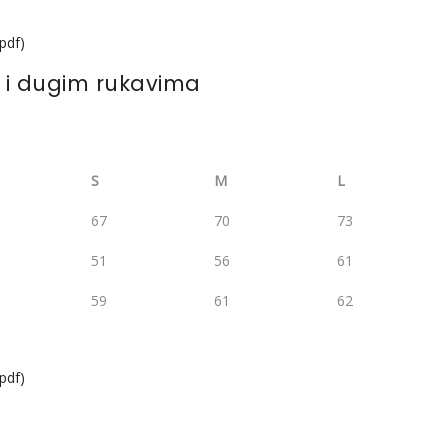
.pdf)
 i dugim rukavima
S
M
L
67
70
73
51
56
61
59
61
62
.pdf)