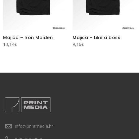
Majica – Iron Maiden
Majica – Like a boss
13,14
€
9,16
€
info@printmedia.hr