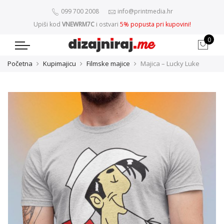
099 700 2008
info@printmedia.hr
Upiši kod
VNEWRM7C
i ostvari
5% popusta pri kupovini!
0
Početna
Kupimajicu
Filmske majice
Majica – Lucky Luke