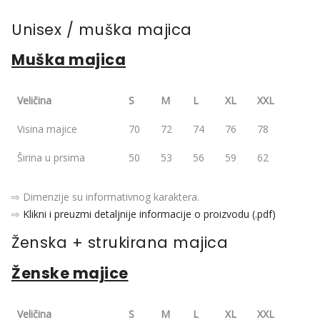
Unisex / muška majica
Muška majica
Veličina
S
M
L
XL
XXL
Visina majice
70
72
74
76
78
Širina u prsima
50
53
56
59
62
⇨ Dimenzije su informativnog karaktera.
⇨
Klikni i preuzmi detaljnije informacije o proizvodu (.pdf)
Ženska + strukirana majica
Ženske majice
Veličina
S
M
L
XL
XXL