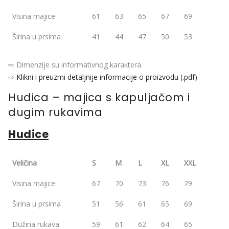
Visina majice
61
63
65
67
69
Širina u prsima
41
44
47
50
53
⇨ Dimenzije su informativnog karaktera.
⇨
Klikni i preuzmi detaljnije informacije o proizvodu (.pdf)
Hudica – majica s kapuljačom i
dugim rukavima
Hudice
Veličina
S
M
L
XL
XXL
Visina majice
67
70
73
76
79
Širina u prsima
51
56
61
65
69
Dužina rukava
59
61
62
64
65