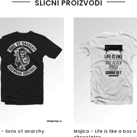
SLIČNI PROIZVODI
 – Sons of anarchy
Majica – Life is like a box o
chocolates