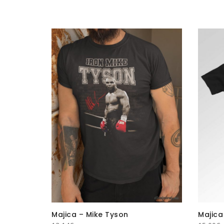
oko vrata
Majica – Mike Tyson
Majica