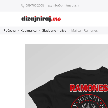
099 700 2008
info@printmedia.hr
Početna
Kupimajicu
Glazbene majice
Majica – Ramones