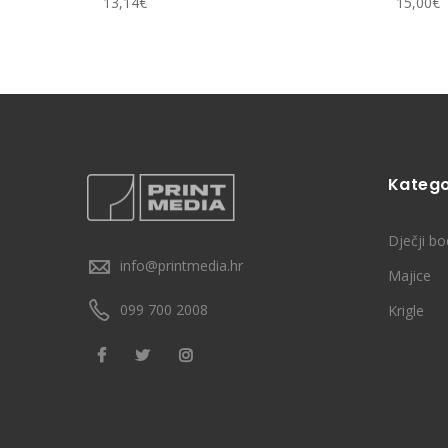
13,14
€
15,00
€
Katego
Dječji bo
info@printmedia.hr
Majice
099 700 2008
Krigle