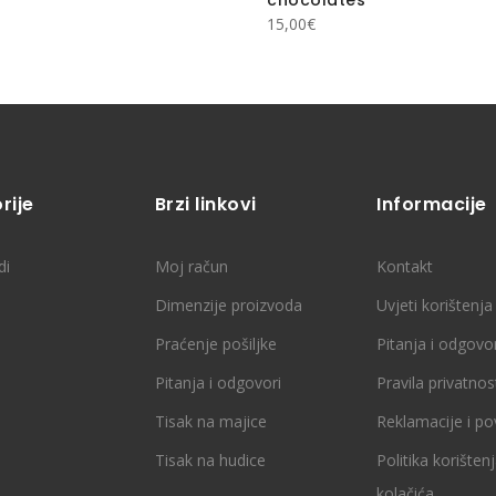
15,00
€
rije
Brzi linkovi
Informacije
di
Moj račun
Kontakt
Dimenzije proizvoda
Uvjeti korištenja
Praćenje pošiljke
Pitanja i odgovor
Pitanja i odgovori
Pravila privatnos
Tisak na majice
Reklamacije i po
Tisak na hudice
Politika korišten
kolačića