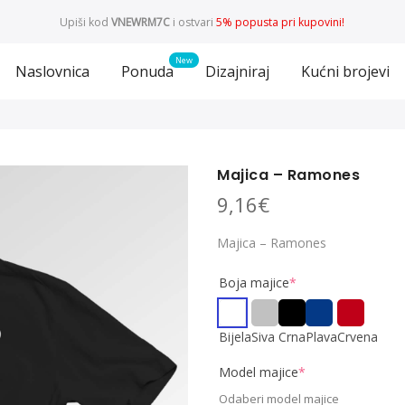
Upiši kod
VNEWRM7C
i ostvari
5% popusta pri kupovini!
Naslovnica
Ponuda
Dizajniraj
Kućni brojevi
Majica – Ramones
9,16
€
Majica – Ramones
Boja majice
*
Bijela
Siva
Crna
Plava
Crvena
Model majice
*
Odaberi model majice