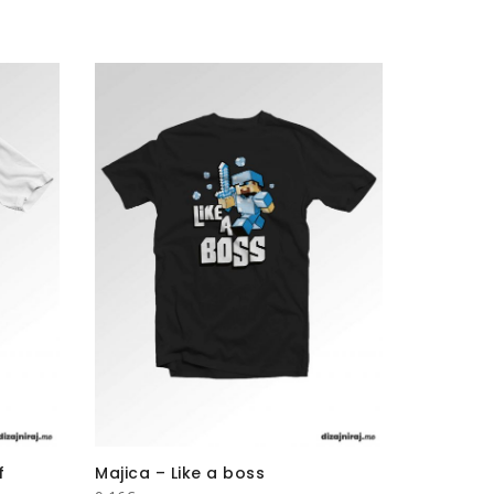
f
Majica – Like a boss
Ayrton 