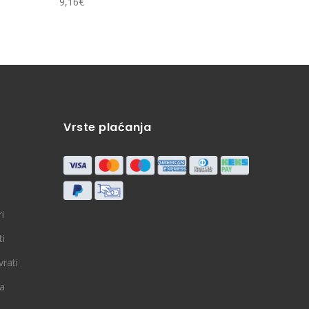
9,16
€
10,00
€
Vrste plaćanja
i
ti
vrati
ja