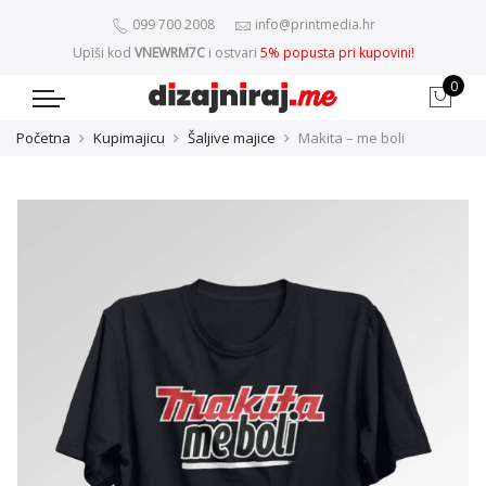
099 700 2008
info@printmedia.hr
Upiši kod
VNEWRM7C
i ostvari
5% popusta pri kupovini!
0
Početna
Kupimajicu
Šaljive majice
Makita – me boli