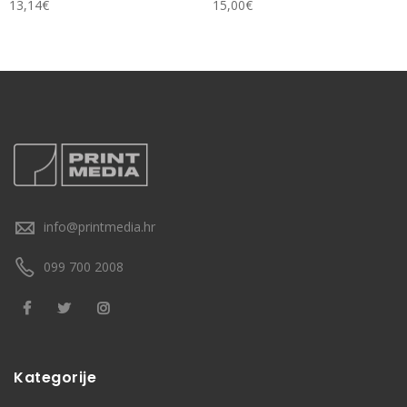
13,14
€
15,00
€
info@printmedia.hr
099 700 2008
Kategorije