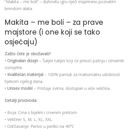
“Makita – me boli” – duhovitu igru riječi inspiriranu poznatim
brendom alata.
Makita – me boli – za prave
majstore (i one koji se tako
osjećaju)
Zašto ćete je obožavati?
• Originalan dizajn
– Šaljivi natpis koji će privući pažnju i izmamiti
osmijehe.
• Kvalitetan materijal
– 100% pamuk za maksimalnu udobnost
tijekom cijelog dana.
• Unisex model
– Pristaje svima, dostupan u više veličina.
Detalji proizvoda:
• Boja: Crna s bijelim i crvenim printom
• Veličine: S, M, L, XL, XXL
• Održavanje: Perivo u perilici na 40°C