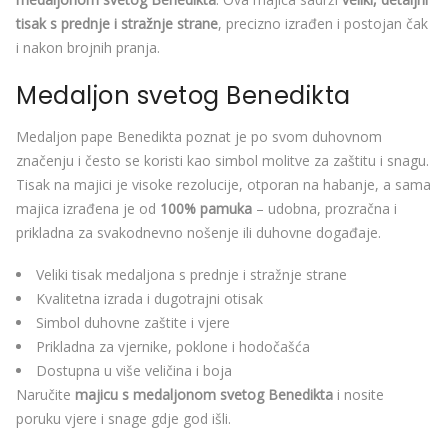
tisak s prednje i stražnje strane
, precizno izrađen i postojan čak
i nakon brojnih pranja.
Medaljon svetog Benedikta
Medaljon pape Benedikta poznat je po svom duhovnom
značenju i često se koristi kao simbol molitve za zaštitu i snagu.
Tisak na majici je visoke rezolucije, otporan na habanje, a sama
majica izrađena je od
100% pamuka
– udobna, prozračna i
prikladna za svakodnevno nošenje ili duhovne događaje.
Veliki tisak medaljona s prednje i stražnje strane
Kvalitetna izrada i dugotrajni otisak
Simbol duhovne zaštite i vjere
Prikladna za vjernike, poklone i hodočašća
Dostupna u više veličina i boja
Naručite
majicu s medaljonom svetog Benedikta
i nosite
poruku vjere i snage gdje god išli.