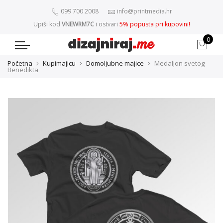
099 700 2008
info@printmedia.hr
Upiši kod
VNEWRM7C
i ostvari
5% popusta pri kupovini!
0
Početna
Kupimajicu
Domoljubne majice
Medaljon svetog
Benedikta