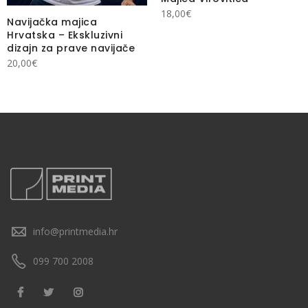
18,00
€
Navijačka majica
Hrvatska – Ekskluzivni
dizajn za prave navijače
20,00
€
info@printmedia.hr
099 700 2008