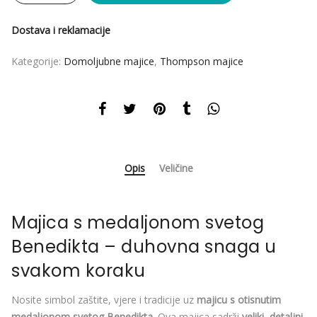
Dostava i reklamacije
Kategorije:
Domoljubne majice
,
Thompson majice
Opis
Veličine
Majica s medaljonom svetog
Benedikta – duhovna snaga u
svakom koraku
Nosite simbol zaštite, vjere i tradicije uz
majicu s otisnutim
medaljonom svetog Benedikta
. Ova majica sadrži
veliki, detaljni