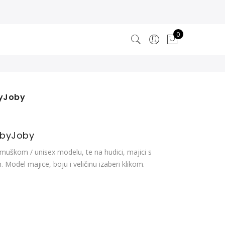
0
byJoby
bbyJoby
 muškom / unisex modelu, te na hudici, majici s
Model majice, boju i veličinu izaberi klikom.