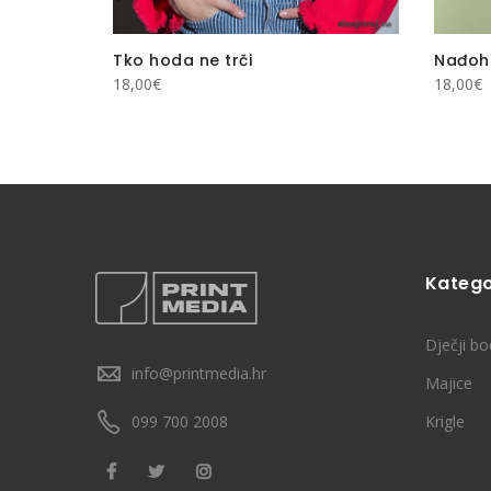
mple
Tko hoda ne trči
Nađoh 
18,00
€
18,00
€
Katego
Dječji bo
info@printmedia.hr
Majice
099 700 2008
Krigle