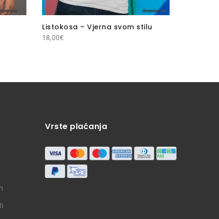
Listokosa – Vjerna svom stilu
Lisac – 
18,00
€
15,00
€
Vrste plaćanja
i
ti