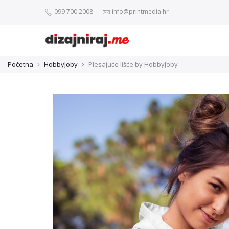
099 700 2008
info@printmedia.hr
Početna
HobbyJoby
Plesajuće lišće by HobbyJoby