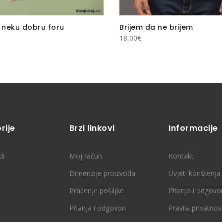
neku dobru foru
Brijem da ne brijem
18,00
€
rije
Brzi linkovi
Informacije
di
Moj račun
Kontakt
Dimenzije proizvoda
Uvjeti korištenja
Praćenje pošiljke
Pitanja i odgovor
Pitanja i odgovori
Pravila privatnos