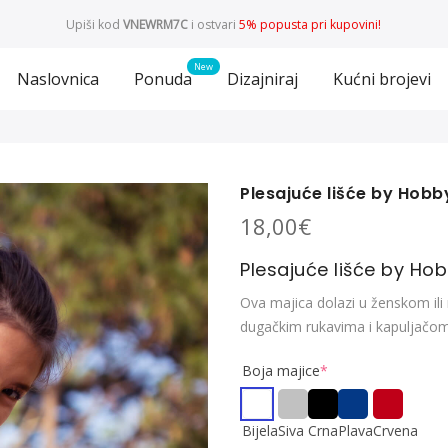
Upiši kod
VNEWRM7C
i ostvari
5% popusta pri kupovini!
Naslovnica
Ponuda
Dizajniraj
Kućni brojevi
Plesajuće lišće by Hob
18,00
€
Plesajuće lišće by Ho
Ova majica dolazi u ženskom ili
dugačkim rukavima i kapuljačom. 
Boja majice
*
Bijela
Siva
Crna
Plava
Crvena