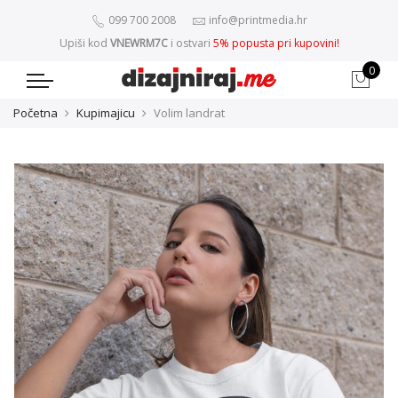
099 700 2008
info@printmedia.hr
Upiši kod
VNEWRM7C
i ostvari
5% popusta pri kupovini!
0
Početna
Kupimajicu
Volim landrat