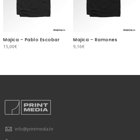
Majica – Pablo Escobar
Majica – Ramones
15,00
€
9,16
€
info@printmedia.hr