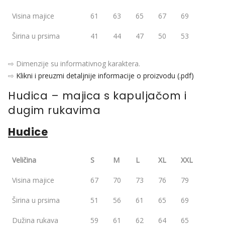
Visina majice
61
63
65
67
69
Širina u prsima
41
44
47
50
53
⇨ Dimenzije su informativnog karaktera.
⇨
Klikni i preuzmi detaljnije informacije o proizvodu (.pdf)
Hudica – majica s kapuljačom i
dugim rukavima
Hudice
Veličina
S
M
L
XL
XXL
Visina majice
67
70
73
76
79
Širina u prsima
51
56
61
65
69
Dužina rukava
59
61
62
64
65