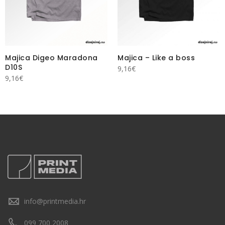
Majica Digeo Maradona
Majica – Like a boss
D10S
9,16
€
9,16
€
info@printmedia.hr
099 700 2008