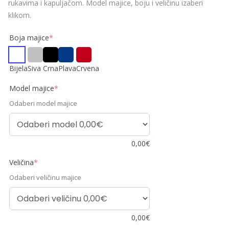
rukavima i kapuljačom. Model majice, boju i veličinu izaberi
klikom.
Boja majice
*
Bijela
Siva
Crna
Plava
Crvena
Model majice
*
Odaberi model majice
0,00
€
Veličina
*
Odaberi veličinu majice
0,00
€