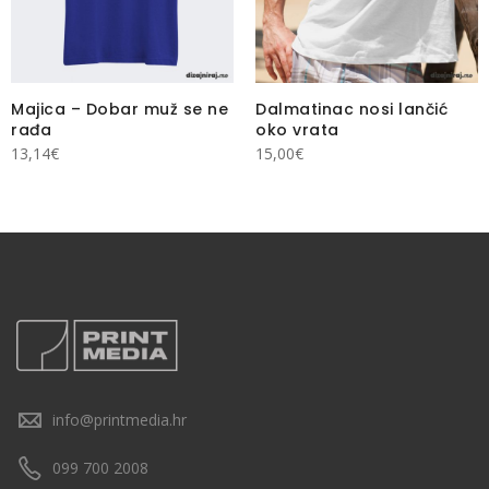
Majica – Dobar muž se ne
Dalmatinac nosi lančić
rađa
oko vrata
13,14
€
15,00
€
info@printmedia.hr
099 700 2008