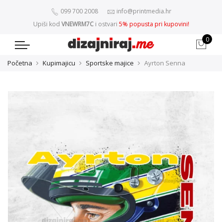
099 700 2008
info@printmedia.hr
Upiši kod
VNEWRM7C
i ostvari
5% popusta pri kupovini!
0
Početna
Kupimajicu
Sportske majice
Ayrton Senna