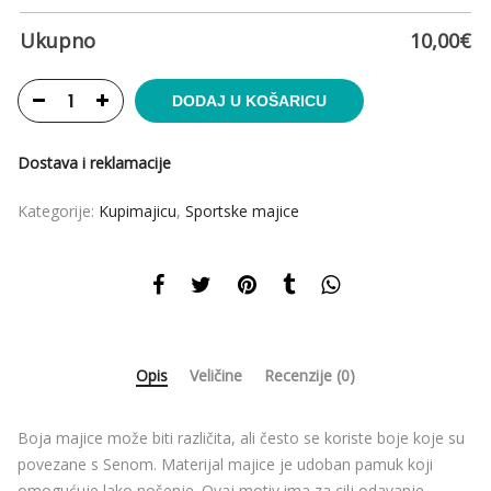
Ukupno
10,00
€
DODAJ U KOŠARICU
Dostava i reklamacije
Kategorije:
Kupimajicu
,
Sportske majice
Opis
Veličine
Recenzije (0)
Boja majice može biti različita, ali često se koriste boje koje su
povezane s Senom. Materijal majice je udoban pamuk koji
omogućuje lako nošenje. Ovaj motiv ima za cilj odavanje