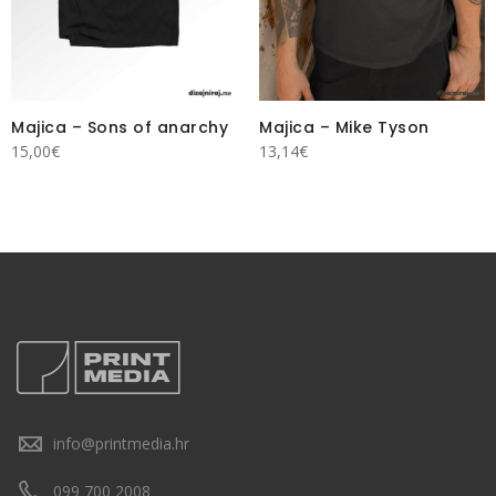
Majica – Sons of anarchy
Majica – Mike Tyson
15,00
€
13,14
€
info@printmedia.hr
099 700 2008