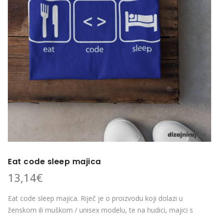
Eat code sleep majica
13,14
€
Eat code sleep majica. Riječ je o proizvodu koji dolazi u
ženskom ili muškom / unisex modelu, te na hudici, majici s