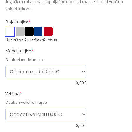
dugačkim rukavima i kapuljačom. Model majice, boju i veličinu
izaberi klikom.
Boja majice
*
Bijela
Siva
Crna
Plava
Crvena
Model majice
*
Odaberi model majice
0,00
€
Veličina
*
Odaberi veličinu majice
0,00
€