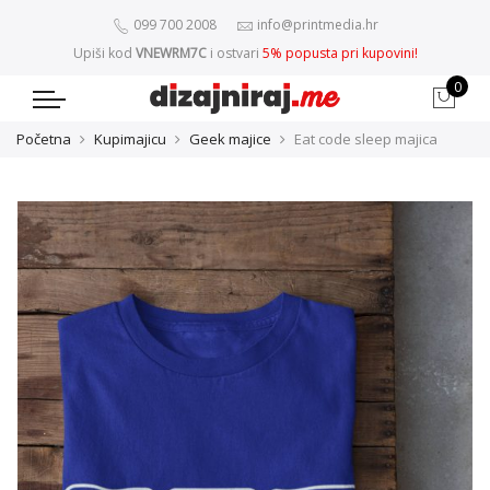
099 700 2008
info@printmedia.hr
Upiši kod
VNEWRM7C
i ostvari
5% popusta pri kupovini!
0
Početna
Kupimajicu
Geek majice
Eat code sleep majica