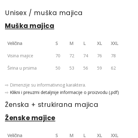
Unisex / muška majica
Muška majica
Veličina
S
M
L
XL
XXL
Visina majice
70
72
74
76
78
Širina u prsima
50
53
56
59
62
⇨ Dimenzije su informativnog karaktera.
⇨
Klikni i preuzmi detaljnije informacije o proizvodu (.pdf)
Ženska + strukirana majica
Ženske majice
Veličina
S
M
L
XL
XXL