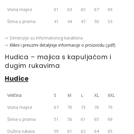
Visina majice
61
63
65
67
69
Širina u prsima
41
44
47
50
53
⇨ Dimenzije su informativnog karaktera.
⇨
Klikni i preuzmi detaljnije informacije o proizvodu (.pdf)
Hudica – majica s kapuljačom i
dugim rukavima
Hudice
Veličina
S
M
L
XL
XXL
Visina majice
67
70
73
76
79
Širina u prsima
51
56
61
65
69
Dužina rukava
59
61
62
64
65