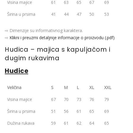
Visina majice
61
63
65
67
69
Širina u prsima
41
44
47
50
53
⇨ Dimenzije su informativnog karaktera.
⇨
Klikni i preuzmi detaljnije informacije o proizvodu (.pdf)
Hudica – majica s kapuljačom i
dugim rukavima
Hudice
Veličina
S
M
L
XL
XXL
Visina majice
67
70
73
76
79
Širina u prsima
51
56
61
65
69
Dužina rukava
59
61
62
64
65