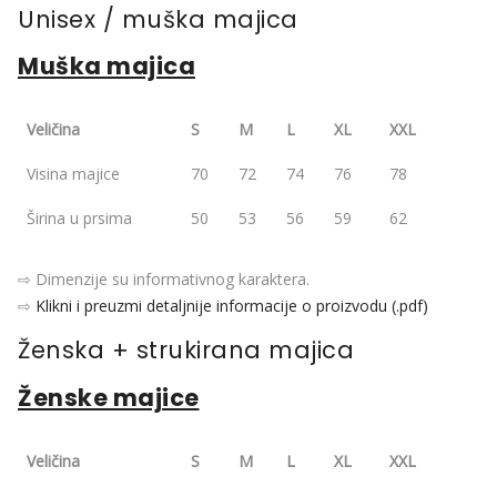
Unisex / muška majica
Muška majica
Veličina
S
M
L
XL
XXL
Visina majice
70
72
74
76
78
Širina u prsima
50
53
56
59
62
⇨ Dimenzije su informativnog karaktera.
⇨
Klikni i preuzmi detaljnije informacije o proizvodu (.pdf)
Ženska + strukirana majica
Ženske majice
Veličina
S
M
L
XL
XXL