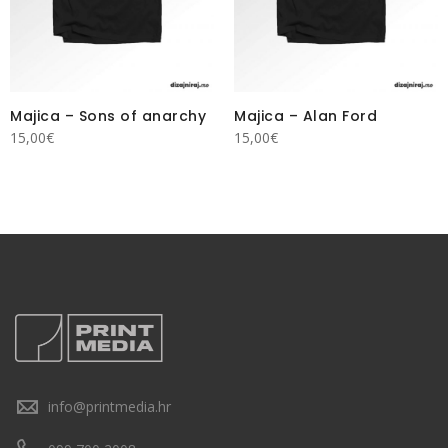
Majica – Sons of anarchy
Majica – Alan Ford
15,00
€
15,00
€
info@printmedia.hr