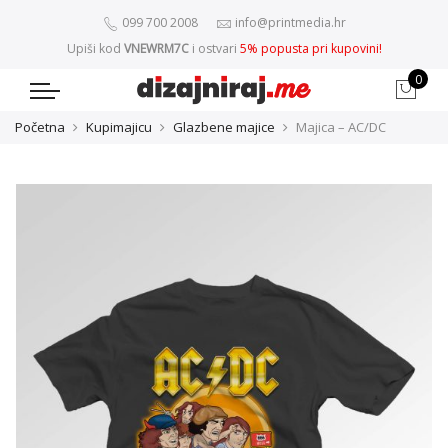
099 700 2008
info@printmedia.hr
Upiši kod
VNEWRM7C
i ostvari
5% popusta pri kupovini!
0
Početna
Kupimajicu
Glazbene majice
Majica – AC/DC