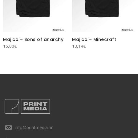
Majica – Sons of anarchy
Majica – Minecraft
15,00
€
13,14
€
info@printmedia.hr