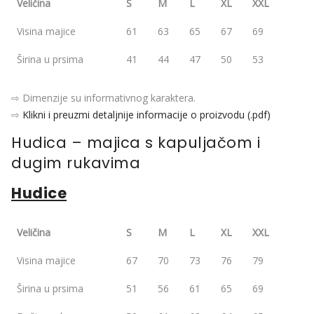
Veličina
S
M
L
XL
XXL
Visina majice
61
63
65
67
69
Širina u prsima
41
44
47
50
53
⇨ Dimenzije su informativnog karaktera.
⇨
Klikni i preuzmi detaljnije informacije o proizvodu (.pdf)
Hudica – majica s kapuljačom i
dugim rukavima
Hudice
Veličina
S
M
L
XL
XXL
Visina majice
67
70
73
76
79
Širina u prsima
51
56
61
65
69