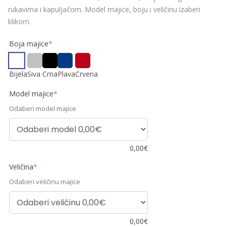
rukavima i kapuljačom. Model majice, boju i veličinu izaberi
klikom.
Boja majice
*
Bijela
Siva
Crna
Plava
Crvena
Model majice
*
Odaberi model majice
0,00
€
Veličina
*
Odaberi veličinu majice
0,00
€