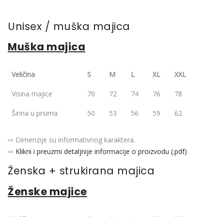
Unisex / muška majica
Muška majica
Veličina
S
M
L
XL
XXL
Visina majice
70
72
74
76
78
Širina u prsima
50
53
56
59
62
⇨ Dimenzije su informativnog karaktera.
⇨
Klikni i preuzmi detaljnije informacije o proizvodu (.pdf)
Ženska + strukirana majica
Ženske majice