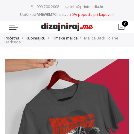
099 700 2008
info@printmedia.hr
Upiši kod
VNEWRM7C
i ostvari
5% popusta pri kupovini!
0
Početna
Kupimajicu
Filmske majice
Majica Back To The
Darkside