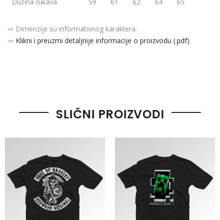
Dužina rukava
59
61
62
64
65
⇨ Dimenzije su informativnog karaktera.
⇨
Klikni i preuzmi detaljnije informacije o proizvodu (.pdf)
SLIČNI PROIZVODI