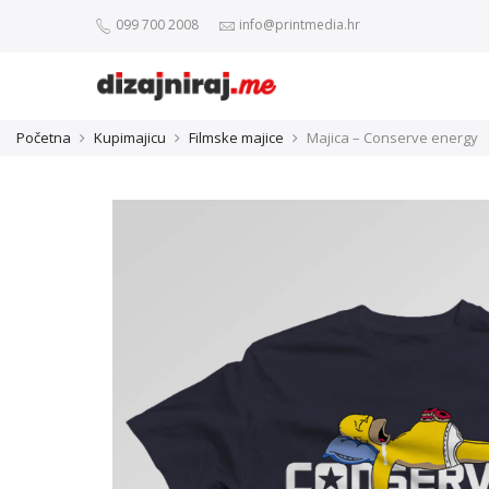
099 700 2008
info@printmedia.hr
Početna
Kupimajicu
Filmske majice
Majica – Conserve energy