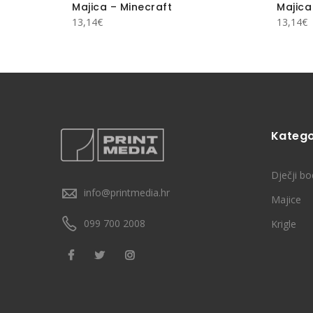
Majica – Minecraft
Majica 
13,14
€
13,14
€
Katego
Dječji bo
info@printmedia.hr
Majice
099 700 2008
Krigle