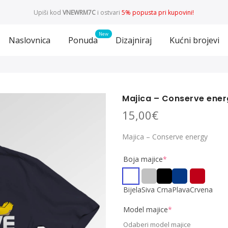
Upiši kod
VNEWRM7C
i ostvari
5% popusta pri kupovini!
Naslovnica
Ponuda
Dizajniraj
Kućni brojevi
Majica – Conserve ene
15,00
€
Majica – Conserve energy
Boja majice
*
Bijela
Siva
Crna
Plava
Crvena
Model majice
*
Odaberi model majice