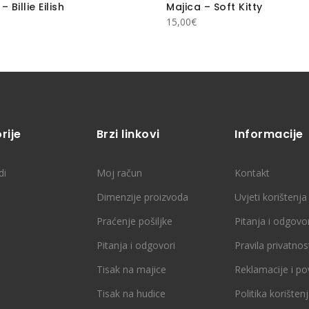
– Billie Eilish
Majica – Soft Kitty
15,00
€
rije
Brzi linkovi
Informacije
di
Moj račun
Kontakt
Dimenzije proizvoda
Uvjeti korištenja
Praćenje pošiljke
Pitanja i odgovor
Pitanja i odgovori
Pravila privatnos
Tisak na majice
Reklamacije i po
Tisak na hudice
Politika korišten