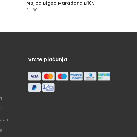
Majica Digeo Maradona D10S
Majica –
9,16
€
15,00
€
Vrste plaćanja
i
ti
vrati
ja