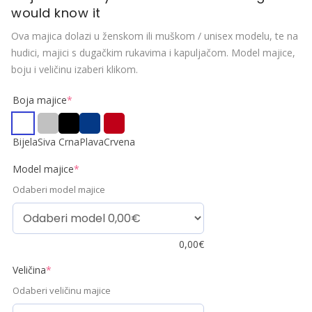
would know it
Ova majica dolazi u ženskom ili muškom / unisex modelu, te na
hudici, majici s dugačkim rukavima i kapuljačom. Model majice,
boju i veličinu izaberi klikom.
Boja majice
*
Bijela
Siva
Crna
Plava
Crvena
Model majice
*
Odaberi model majice
0,00
€
Veličina
*
Odaberi veličinu majice