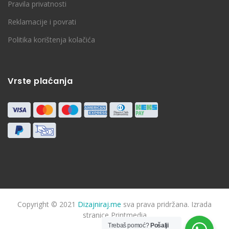
Pravila privatnosti
Reklamacije i povrati
Politika korištenja kolačića
Vrste plaćanja
Copyright © 2021
Dizajniraj.me
sva prava pridržana. Izrada
stranice
Printmedia
Trebaš pomoć?
Pošalji