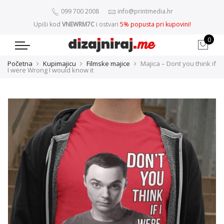
099 700 2008
info@printmedia.hr
Upiši kod
VNEWRM7C
i ostvari
5% popusta pri kupovini!
0
Početna
Kupimajicu
Filmske majice
Majica – Dont you think if
I were Wrong I would know it