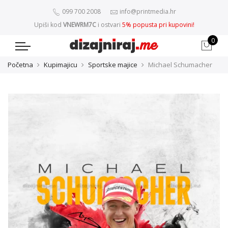
099 700 2008
info@printmedia.hr
Upiši kod
VNEWRM7C
i ostvari
5% popusta pri kupovini!
0
Početna
Kupimajicu
Sportske majice
Michael Schumacher