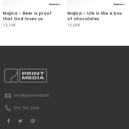
Majica – Beer is proof
Majica – Life is like a box
that God loves us
of chocolates
13,14
€
15,00
€
info@printmedia.hr
099 700 2008