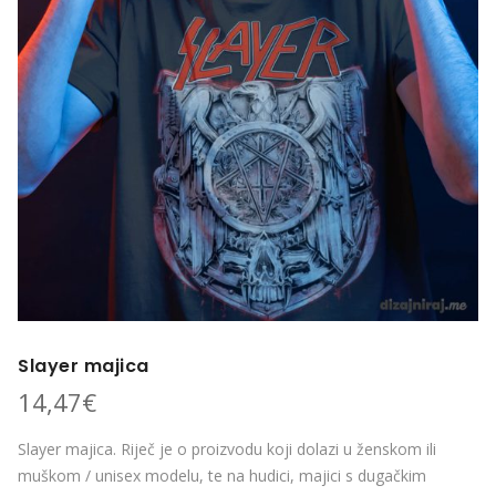
Slayer majica
14,47
€
Slayer majica. Riječ je o proizvodu koji dolazi u ženskom ili
muškom / unisex modelu, te na hudici, majici s dugačkim