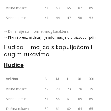
Visina majice
61
63
65
67
69
Širina u prsima
41
44
47
50
53
⇨ Dimenzije su informativnog karaktera.
⇨
Klikni i preuzmi detaljnije informacije o proizvodu (.pdf)
Hudica – majica s kapuljačom i
dugim rukavima
Hudice
Veličina
S
M
L
XL
XXL
Visina majice
67
70
73
76
79
Širina u prsima
51
56
61
65
69
Dužina rukava
59
61
62
64
65