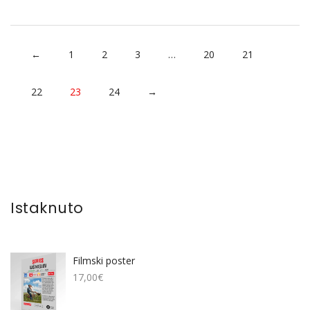
←
1
2
3
…
20
21
22
23
24
→
Istaknuto
Filmski poster
17,00
€