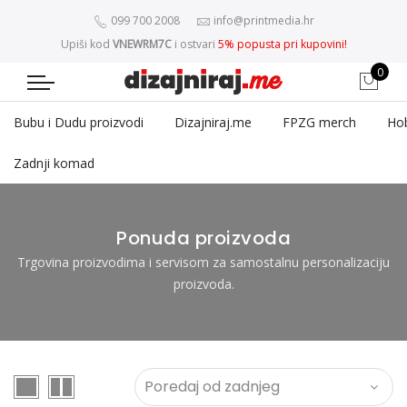
099 700 2008
info@printmedia.hr
Upiši kod
VNEWRM7C
i ostvari
5% popusta pri kupovini!
0
Bubu i Dudu proizvodi
Dizajniraj.me
FPZG merch
Ho
Zadnji komad
Ponuda proizvoda
Trgovina proizvodima i servisom za samostalnu personalizaciju
proizvoda.