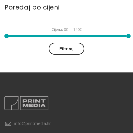
Poredaj po cijeni
Cijena:
0€
—
140€
Min
Maks
Filtriraj
cijena
cijena
info@printmedia.hr