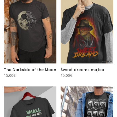
The Darkside of the Moon
Sweet dreams majica
15,00
€
15,00
€