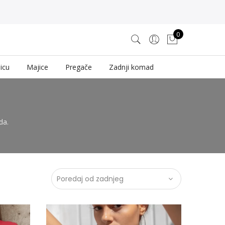
0
icu
Majice
Pregače
Zadnji komad
da.