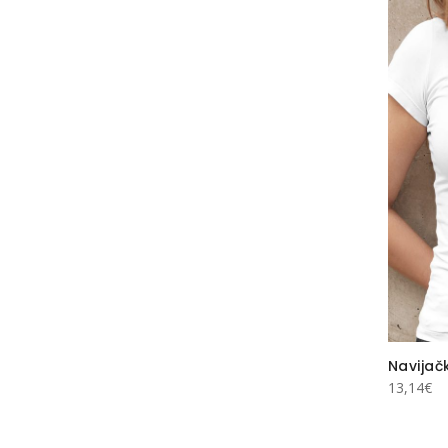
Navijačk
13,14
€