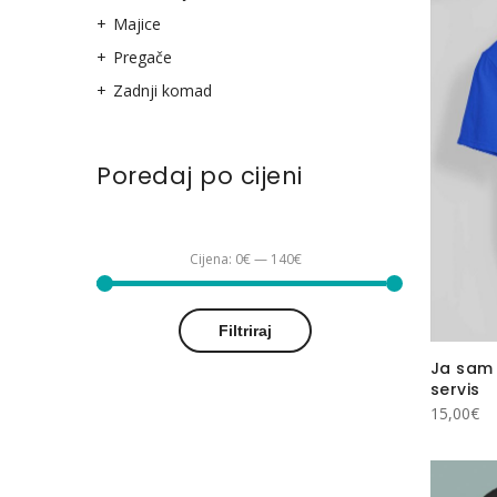
Majice
Pregače
Zadnji komad
Poredaj po cijeni
Cijena:
0€
—
140€
Min
Maks
Filtriraj
cijena
cijena
Ja sam 
servis
15,00
€