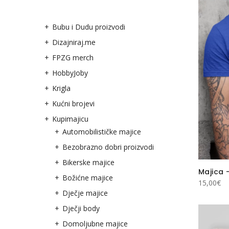
Bubu i Dudu proizvodi
Dizajniraj.me
FPZG merch
HobbyJoby
Krigla
Kućni brojevi
Kupimajicu
Automobilističke majice
Bezobrazno dobri proizvodi
Bikerske majice
Majica 
Božićne majice
15,00
€
Dječje majice
Dječji body
Domoljubne majice