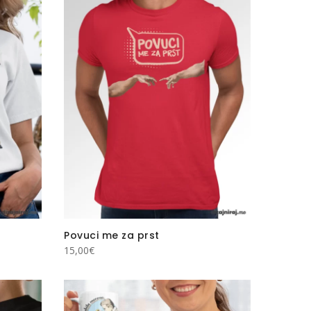
Povuci me za prst
15,00
€