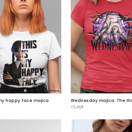
 my happy face majica
Wednesday majica: The th
15,00
€