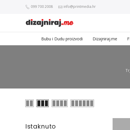
099 700 2008
info@printmedia.hr
Bubu i Dudu proizvodi
Dizajniraj.me
F
Tr
Istaknuto