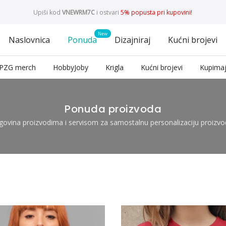
Upiši kod
VNEWRM7C
i ostvari
5% popusta pri kupovini!
Naslovnica
Ponuda
Dizajniraj
Kućni brojevi
PZG merch
HobbyJoby
Krigla
Kućni brojevi
Kupimaj
Ponuda proizvoda
govina proizvodima i servisom za samostalnu personalizaciju proizvo