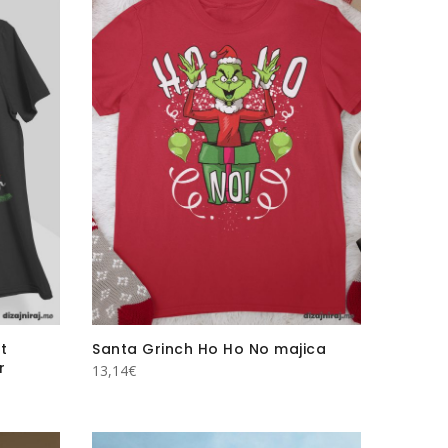
st
Santa Grinch Ho Ho No majica
r
13,14
€